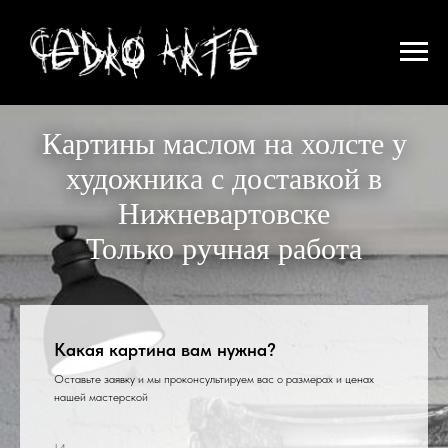
Картины маслом на холсте у
художника с доставкой в
Нижневартовске
Только ручная работа
Какая картина вам нужна?
Оставьте заявку и мы проконсультируем вас о размерах и ценах
нашей мастерской