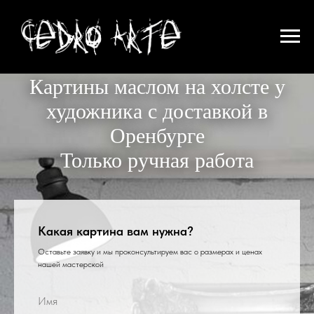
Картины маслом на холсте у
художника с доставкой в
Оренбурге
Только ручная работа
Какая картина вам нужна?
Оставьте заявку и мы проконсультируем вас о размерах и ценах
нашей мастерской