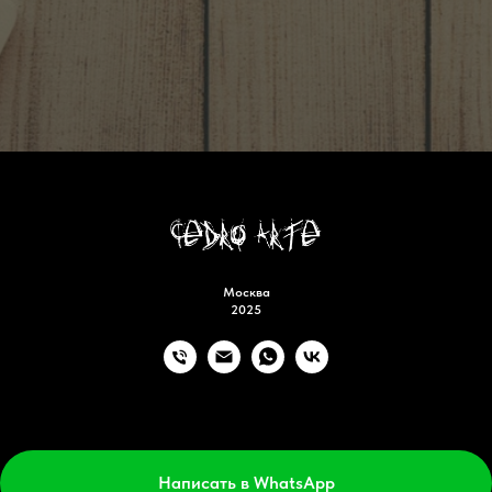
Москва
2025
Tilda
Made on
Написать в WhatsApp