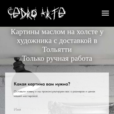
Картины маслом на холсте у
художника с доставкой в
Тольятти
Только ручная работа
Какая картина вам нужна?
Оставьте заявку и мы проконсультируем вас о размерах и ценах
нашей мастерской