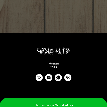
Москва
2025
Tilda
Made on
Написать в WhatsApp