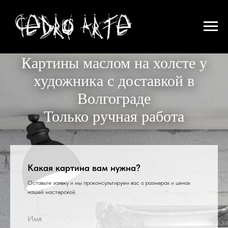
Картины маслом на холсте у
художника с доставкой в
Волгограде
Только ручная работа
Какая картина вам нужна?
Оставьте заявку и мы проконсультируем вас о размерах и ценах
нашей мастерской