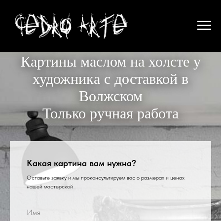
Картины маслом на холсте у
художника с доставкой в
Волжском
Только ручная работа
Какая картина вам нужна?
Оставьте заявку и мы проконсультируем вас о размерах и ценах
нашей мастерской