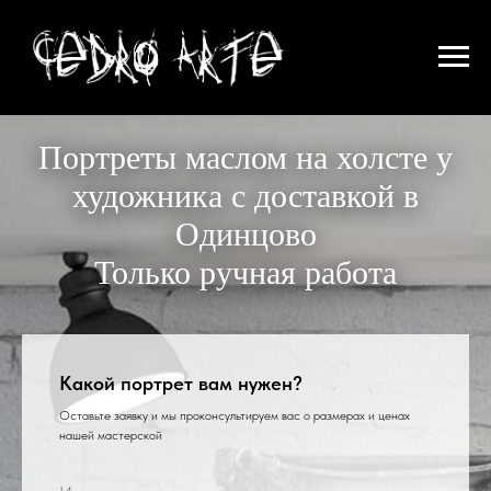
Портреты маслом на холсте у
художника с доставкой в
Одинцово
Только ручная работа
Какой портрет вам нужен?
Оставьте заявку и мы проконсультируем вас о размерах и ценах
нашей мастерской