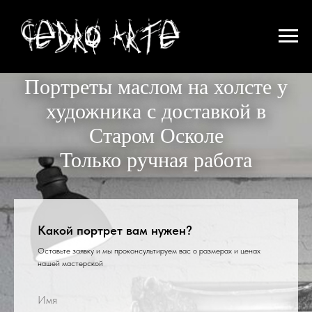
Портреты маслом на холсте у
художника с доставкой в
Старом Осколе
Только ручная работа
Какой портрет вам нужен?
Оставьте заявку и мы проконсультируем вас о размерах и ценах
нашей мастерской