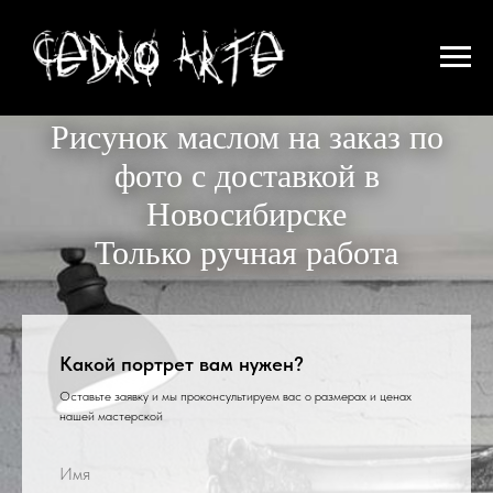
Рисунок маслом на заказ по
фото с доставкой в
Новосибирске
Только ручная работа
Какой портрет вам нужен?
Оставьте заявку и мы проконсультируем вас о размерах и ценах
нашей мастерской