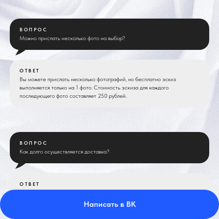
ВОПРОС
Можно прислать несколько фото на выбор?
ОТВЕТ
Вы можете прислать несколько фотографий, но бесплатно эскиз
выполняется только на 1 фото. Стоимость эскиза для каждого
последующего фото составляет 250 рублей.
ВОПРОС
Как долго осуществляется доставка?
ОТВЕТ
Доставка до Тюмени примерно3-4 дня.
Другие регионы России от 1 до 20 дней в зависимости от удаленности.
Написать в ВК