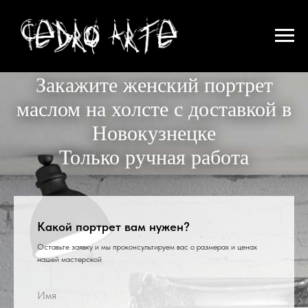
Закажите женский портрет
маслом на холсте с доставкой в
Новокузнецке
Только ручная работа
Какой портрет вам нужен?
Оставьте заявку и мы проконсультируем вас о размерах и ценах
нашей мастерской