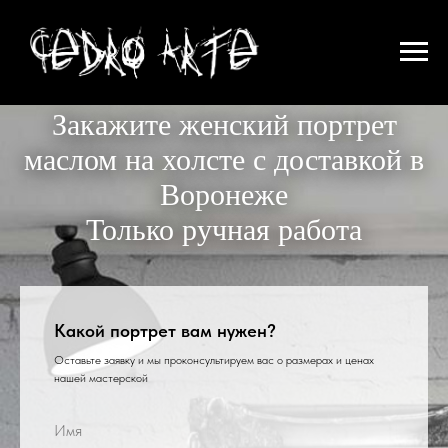
Закажите женский портрет
маслом на холсте с доставкой в
Воронеже
Только ручная работа
Какой портрет вам нужен?
Оставьте заявку и мы проконсультируем вас о размерах и ценах
нашей мастерской